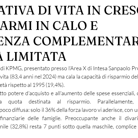
TIVA DI VITA IN CRES
ARMI IN CALO E
ENZA COMPLEMENTA
 LIMITATA
i KPMG, presentato presso l’Area X di Intesa Sanpaolo Prote
 vita (83,4 anni nel 2024) ma cala la capacità di risparmio dell
età rispetto al 1995 (19,4%).
dotto potere d’acquisto e all’aumento delle spese essenziali
la quota destinata al risparmio. Parallelamente, 
co diffusa: solo il 36% della forza lavoro vi aderisce, con u
 finanziarie delle famiglie. Preoccupante anche il divar
ile (32,8%) resta 7 punti sotto quella maschile, complice il