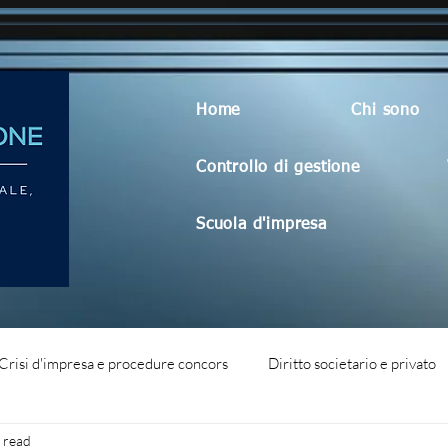
Home
Chi sono
Controllo di gestione
Scuola d'impresa
Crisi d'impresa e procedure concors
Diritto societario e privato
 read
dità aziendale
Blog generico