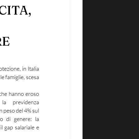
CITA,
RE
zione, in Italia 
e famiglie, scesa 
, che hanno eroso 
la previdenza 
n peso del 4% sul 
io di genere: la 
 gap salariale e 