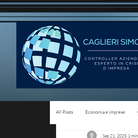
All Posts
Economia e imprese
.
Sep 21, 2025
1 min
Diritto del lavoro
Blog - liqui