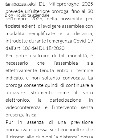
La bozza del DL Milleproroghe 2025 
Diritto del lavoro
prevede un’ulteriore proroga, fino al 30 
Blog - liquidità aziendale
settembre 2026, della possibilità per 
Blog generico
società ed enti di svolgere assemblee con 
modalità semplificate e a distanza, 
introdotte durante l’emergenza Covid-19 
dall’art. 106 del DL 18/2020.
Per poter usufruire di tali modalità, è 
necessario che l’assemblea sia 
effettivamente tenuta entro il termine 
indicato, e non soltanto convocata. La 
proroga consente quindi di continuare a 
utilizzare strumenti come il voto 
elettronico, la partecipazione in 
videoconferenza e l’intervento senza 
presenza fisica.
Pur in assenza di una previsione 
normativa espressa, si ritiene inoltre che 
il ricorso alle riunioni “a distanza” possa 