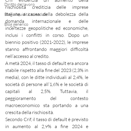
Crif evidenzia un aumento della 
Diritto del lavoro
rischiosità creditizia delle imprese 
italiane a causa della debolezza della 
Blog - liquidità aziendale
domanda internazionale e delle 
Blog generico
incertezze geopolitiche ed economiche, 
inclusi i conflitti in corso. Dopo un 
biennio positivo (2021-2022), le imprese 
stanno affrontando maggiori difficoltà 
nell’accesso al credito.
A metà 2024, il tasso di default era ancora 
stabile rispetto alla fine del 2023 (2,3% in 
media), con le ditte individuali al 2,4%, le 
società di persone all’1,6% e le società di 
capitali al 2,5%. Tuttavia, il 
peggioramento del contesto 
macroeconomico sta portando a una 
crescita della rischiosità.
Secondo Crif, il tasso di default è previsto 
in aumento al 2,9% a fine 2024 e 