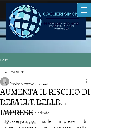
Post
All Posts
.
All Posts
Feb 16, 2025
1 min read
AUMENTA IL RISCHIO DI
Economia e imprese
DEFAULT DELLE
Crisi d'impresa e procedure concors
IMPRESE
Diritto societario e privato
L'Osservatorio sulle imprese di 
Consulenza fiscale