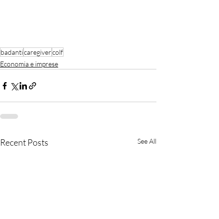
badanti
caregiver
colf
Economia e imprese
Recent Posts
See All