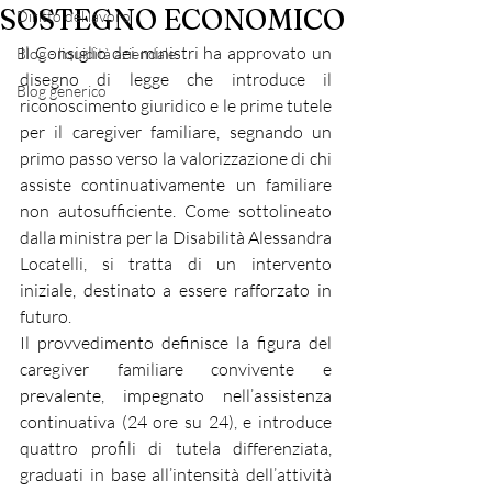
SOSTEGNO ECONOMICO
Diritto del lavoro
Il Consiglio dei ministri ha approvato un 
Blog - liquidità aziendale
disegno di legge che introduce il 
Blog generico
riconoscimento giuridico e le prime tutele 
per il caregiver familiare, segnando un 
primo passo verso la valorizzazione di chi 
assiste continuativamente un familiare 
non autosufficiente. Come sottolineato 
dalla ministra per la Disabilità Alessandra 
Locatelli, si tratta di un intervento 
iniziale, destinato a essere rafforzato in 
futuro.
Il provvedimento definisce la figura del 
caregiver familiare convivente e 
prevalente, impegnato nell’assistenza 
continuativa (24 ore su 24), e introduce 
quattro profili di tutela differenziata, 
graduati in base all’intensità dell’attività 