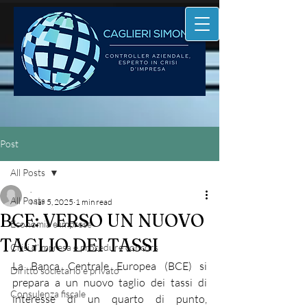
Post
All Posts
.
All Posts
Mar 5, 2025
1 min read
BCE: VERSO UN NUOVO
Economia e imprese
TAGLIO DEI TASSI
Crisi d'impresa e procedure concors
La Banca Centrale Europea (BCE) si 
Diritto societario e privato
prepara a un nuovo taglio dei tassi di 
Consulenza fiscale
interesse di un quarto di punto, 