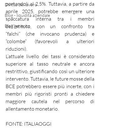
portandoli al 2,5%. Tuttavia, a partire da 
Diritto del lavoro
aprile 2025, potrebbe emergere una 
Blog - liquidità aziendale
spaccatura interna tra i membri 
Blog generico
dell’istituto, con un confronto tra 
“falchi” (che invocano prudenza) e 
“colombe” (favorevoli a ulteriori 
riduzioni).
L’attuale livello dei tassi è considerato 
superiore al tasso neutrale e ancora 
restrittivo, giustificando così un ulteriore 
intervento. Tuttavia, le future mosse della 
BCE potrebbero essere più incerte, con i 
membri più rigoristi pronti a chiedere 
maggiore cautela nel percorso di 
allentamento monetario.
FONTE: ITALIAOGGI