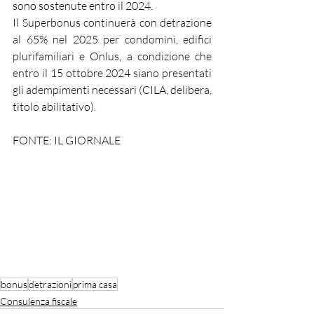
sono sostenute entro il 2024.
Il Superbonus continuerà con detrazione 
al 65% nel 2025 per condomìni, edifici 
plurifamiliari e Onlus, a condizione che 
entro il 15 ottobre 2024 siano presentati 
gli adempimenti necessari (CILA, delibera, 
titolo abilitativo).
FONTE: IL GIORNALE
bonus
detrazioni
prima casa
Consulenza fiscale