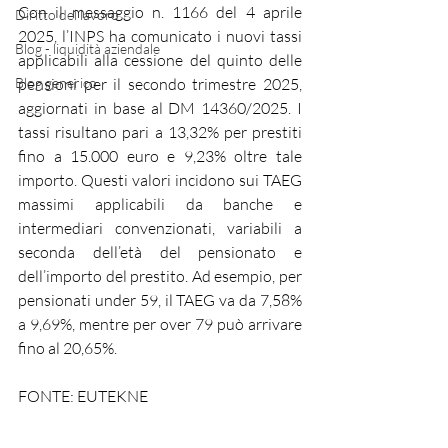
Con il messaggio n. 1166 del 4 aprile 
Diritto del lavoro
2025, l’INPS ha comunicato i nuovi tassi 
Blog - liquidità aziendale
applicabili alla cessione del quinto delle 
Blog generico
pensioni per il secondo trimestre 2025, 
aggiornati in base al DM 14360/2025. I 
tassi risultano pari a 13,32% per prestiti 
fino a 15.000 euro e 9,23% oltre tale 
importo. Questi valori incidono sui TAEG 
massimi applicabili da banche e 
intermediari convenzionati, variabili a 
seconda dell’età del pensionato e 
dell’importo del prestito. Ad esempio, per 
pensionati under 59, il TAEG va da 7,58% 
a 9,69%, mentre per over 79 può arrivare 
fino al 20,65%.
FONTE: EUTEKNE