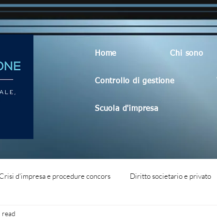
Home
Chi sono
Controllo di gestione
Scuola d'impresa
Crisi d'impresa e procedure concors
Diritto societario e privato
 read
dità aziendale
Blog generico