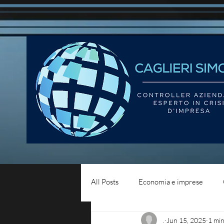
All Posts
Economia e imprese
.
Jun 15, 2025
1 min
Diritto del lavoro
Blog - liqui