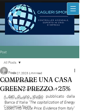
Post
All Posts
.
All Posts
Nov 27, 2023
1 min read
COMPRARE UNA CASA
Economia e imprese
GREEN? PREZZO +25%
Crisi d'impresa e procedure concors
I dati di uno studio pubblicato dalla 
Diritto societario e privato
Banca d'Italia “
The capitalization of Energy 
Consulenza fiscale
Labels into House Price. Evidence from Italy
” 