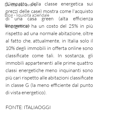
(L'impatto della classe energetica sui 
Diritto del lavoro
prezzi delle case) mostra come l'acquisto 
Blog - liquidità aziendale
di una casa green (alta efficienza 
Blog generico
energetica) ha un costo del 25% in più 
rispetto ad una normale abitazione, oltre 
al fatto che, attualmente, in Italia solo il 
10% degli immobili in offerta online sono 
classificate come tali. In sostanza, gli 
immobili appartenenti alle prime quattro 
classi energetiche meno inquinanti sono 
più cari rispetto alle abitazioni classificate 
in classe G (la meno efficiente dal punto 
di vista energetico). 
FONTE: ITALIAOGGI