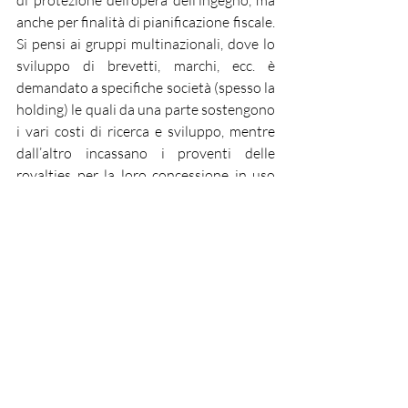
di protezione dell’opera dell’ingegno, ma 
anche per finalità di pianificazione fiscale. 
Si pensi ai gruppi multinazionali, dove lo 
sviluppo di brevetti, marchi, ecc. è 
demandato a specifiche società (spesso la 
holding) le quali da una parte sostengono 
i vari costi di ricerca e sviluppo, mentre 
dall’altro incassano i proventi delle 
royalties per la loro concessione in uso 
alle società del gruppo, ottenendo 
vantaggi fiscali mediante lo sfruttamento 
delle asimmetrie dei regimi fiscali tra i vari 
paesi in gioco.
Dott. Caglieri Simone