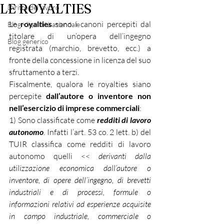
LE ROYALTIES
Diritto del lavoro
Le 
royalties 
sono i canoni percepiti dal 
Blog - liquidità aziendale
titolare di un’opera dell’ingegno 
Blog generico
registrata (marchio, brevetto, ecc.) a 
fronte della concessione in licenza del suo 
sfruttamento a terzi. 
Fiscalmente, qualora le royalties siano 
percepite 
dall’autore o inventore non 
nell’esercizio di imprese commerciali
:
1) Sono classificate come 
redditi di lavoro 
autonomo
. Infatti l’art. 53 co. 2 lett. b) del 
TUIR classifica come redditi di lavoro 
autonomo quelli << 
derivanti dalla 
utilizzazione economica dall’autore o 
inventore, di opere dell’ingegno, di brevetti 
industriali e di processi, formule o 
informazioni relativi ad esperienze acquisite 
in campo industriale, commerciale o 