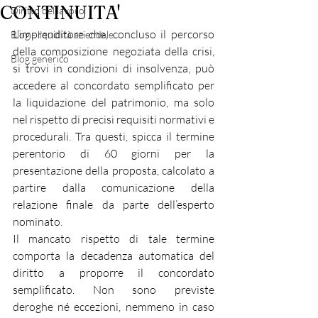
CONTINUITA'
Diritto del lavoro
L’imprenditore che, concluso il percorso 
Blog - liquidità aziendale
della composizione negoziata della crisi, 
Blog generico
si trovi in condizioni di insolvenza, può 
accedere al concordato semplificato per 
la liquidazione del patrimonio, ma solo 
nel rispetto di precisi requisiti normativi e 
procedurali. Tra questi, spicca il termine 
perentorio di 60 giorni per la 
presentazione della proposta, calcolato a 
partire dalla comunicazione della 
relazione finale da parte dell’esperto 
nominato.
Il mancato rispetto di tale termine 
comporta la decadenza automatica del 
diritto a proporre il concordato 
semplificato. Non sono previste 
deroghe né eccezioni, nemmeno in caso 