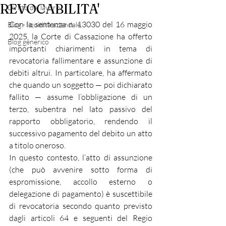
REVOCABILITA'
Diritto del lavoro
Con la sentenza n. 13030 del 16 maggio 
Blog - liquidità aziendale
2025, la Corte di Cassazione ha offerto 
Blog generico
importanti chiarimenti in tema di 
revocatoria fallimentare e assunzione di 
debiti altrui. In particolare, ha affermato 
che quando un soggetto — poi dichiarato 
fallito — assume l’obbligazione di un 
terzo, subentra nel lato passivo del 
rapporto obbligatorio, rendendo il 
successivo pagamento del debito un atto 
a titolo oneroso.
In questo contesto, l’atto di assunzione 
(che può avvenire sotto forma di 
espromissione, accollo esterno o 
delegazione di pagamento) è suscettibile 
di revocatoria secondo quanto previsto 
dagli articoli 64 e seguenti del Regio 