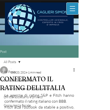
Post
All Posts
.
All Posts
Oct 20, 2024
1 min read
CONFERMATO IL
Economia e imprese
RATING DELL'ITALIA
Crisi d'impresa e procedure concors
Le agenzie di rating S&P e Fitch hanno 
Diritto societario e privato
confermato il rating italiano con BBB.
Consulenza fiscale
Fitch alza l'outlook da stabile a positivo, 