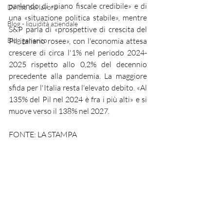
parlando di «piano fiscale credibile» e di 
Diritto del lavoro
una «situazione politica stabile», mentre 
Blog - liquidità aziendale
S&P parla di «prospettive di crescita del 
Blog generico
Pil italiano rosee», con l'economia attesa 
crescere di circa l'1% nel periodo 2024-
2025 rispetto allo 0,2% del decennio 
precedente alla pandemia. La maggiore 
sfida per l'Italia resta l'elevato debito. «Al 
135% del Pil nel 2024 è fra i più alti» e si 
muove verso il 138% nel 2027.
FONTE: LA STAMPA