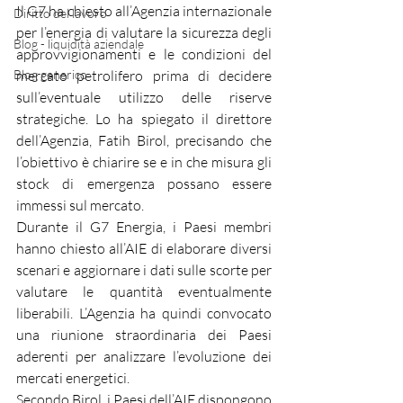
Il G7 ha chiesto all’Agenzia internazionale 
Diritto del lavoro
per l’energia di valutare la sicurezza degli 
Blog - liquidità aziendale
approvvigionamenti e le condizioni del 
Blog generico
mercato petrolifero prima di decidere 
sull’eventuale utilizzo delle riserve 
strategiche. Lo ha spiegato il direttore 
dell’Agenzia, Fatih Birol, precisando che 
l’obiettivo è chiarire se e in che misura gli 
stock di emergenza possano essere 
immessi sul mercato.
Durante il G7 Energia, i Paesi membri 
hanno chiesto all’AIE di elaborare diversi 
scenari e aggiornare i dati sulle scorte per 
valutare le quantità eventualmente 
liberabili. L’Agenzia ha quindi convocato 
una riunione straordinaria dei Paesi 
aderenti per analizzare l’evoluzione dei 
mercati energetici.
Secondo Birol, i Paesi dell’AIE dispongono 