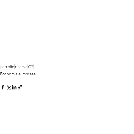
petrolio
riserve
G7
Economia e imprese
Recent Posts
See All