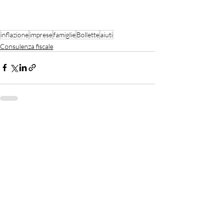
inflazione
imprese
famiglie
Bollette
aiuti
Consulenza fiscale
Recent Posts
See All