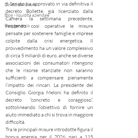
Il Senato ha approvato in via definitiva il 
Diritto del lavoro
decreto Bollette, già licenziato dalla 
Blog - liquidità aziendale
Camera la settimana precedente, 
Blog generico
rendendo così operative le misure 
pensate per sostenere famiglie e imprese 
colpite dalla crisi energetica. Il 
provvedimento ha un valore complessivo 
di circa 5 miliardi di euro, anche se diverse 
associazioni dei consumatori ritengono 
che le risorse stanziate non saranno 
sufficienti a compensare pienamente 
l’impatto dei rincari. La presidente del 
Consiglio Giorgia Meloni ha definito il 
decreto “concreto e coraggioso”, 
sottolineando l’obiettivo di fornire un 
aiuto immediato a chi si trova in maggiore 
difficoltà.
Tra le principali misure introdotte figura il 
bonus energia per il 2026, pari a 115 