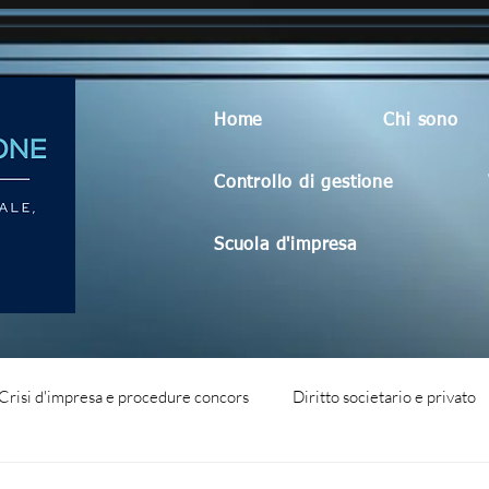
Home
Chi sono
Controllo di gestione
Scuola d'impresa
Crisi d'impresa e procedure concors
Diritto societario e privato
dità aziendale
Blog generico