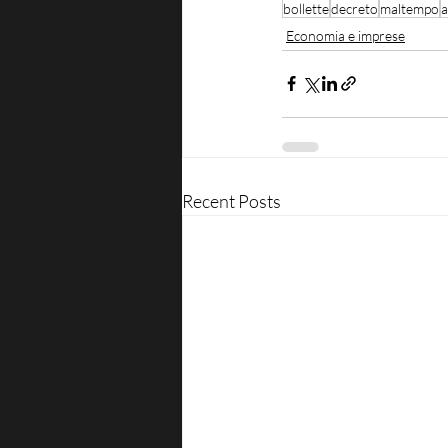
bollette
decreto
maltempo
a
Economia e imprese
Recent Posts