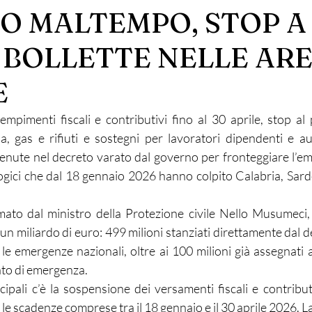
O MALTEMPO, STOP A
E BOLLETTE NELLE AR
E
mpimenti fiscali e contributivi fino al 30 aprile, stop al
ua, gas e rifiuti e sostegni per lavoratori dipendenti e a
tenute nel decreto varato dal governo per fronteggiare l’e
gici che dal 18 gennaio 2026 hanno colpito Calabria, Sardegn
.
mato dal ministro della Protezione civile Nello Musumeci,
un miliardo di euro: 499 milioni stanziati direttamente dal de
 le emergenze nazionali, oltre ai 100 milioni già assegnati 
ato di emergenza.
ncipali c’è la sospensione dei versamenti fiscali e contributi
 le scadenze comprese tra il 18 gennaio e il 30 aprile 2026. L