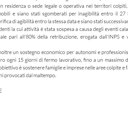
on residenza o sede legale o operativa nei territori colpiti
obili e siano stati sgomberati per inagibilità entro il 27
rifica di agibilità entro la stessa data e siano stati successi
enti la cui attività è stata sospesa a causa degli eventi cala
iale pari all’80% della retribuzione, erogata dall’INPS e v
inoltre un sostegno economico per autonomi e professionist
o ogni 15 giorni di fermo lavorativo, fino a un massimo d
obiettivo è sostenere famiglie e imprese nelle aree colpite e fa
i provocati dal maltempo.
E