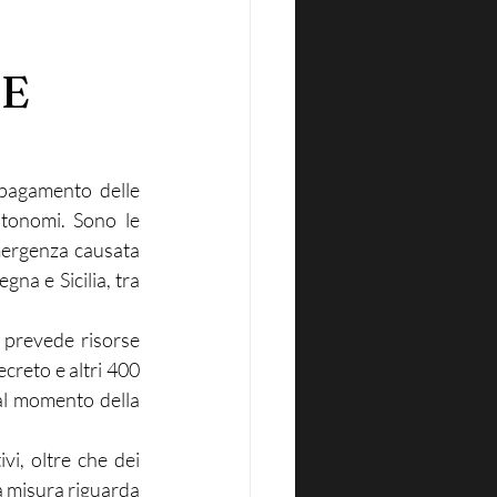
EE
 pagamento delle 
utonomi. Sono le 
mergenza causata 
a e Sicilia, tra 
 prevede risorse 
creto e altri 400 
al momento della 
vi, oltre che dei 
a misura riguarda 