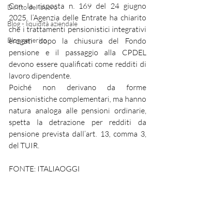
Con la risposta n. 169 del 24 giugno 
Diritto del lavoro
2025, l’Agenzia delle Entrate ha chiarito 
Blog - liquidità aziendale
che i trattamenti pensionistici integrativi 
Blog generico
erogati dopo la chiusura del Fondo 
pensione e il passaggio alla CPDEL 
devono essere qualificati come redditi di 
lavoro dipendente.
Poiché non derivano da forme 
pensionistiche complementari, ma hanno 
natura analoga alle pensioni ordinarie, 
spetta la detrazione per redditi da 
pensione prevista dall’art. 13, comma 3, 
del TUIR.
FONTE: ITALIAOGGI