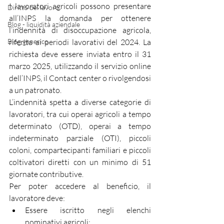
I lavoratori agricoli possono presentare 
Diritto del lavoro
all’INPS la domanda per ottenere 
Blog - liquidità aziendale
l’indennità di disoccupazione agricola, 
Blog generico
riferita ai periodi lavorativi del 2024. La 
richiesta deve essere inviata entro il 31 
marzo 2025, utilizzando il servizio online 
dell’INPS, il Contact center o rivolgendosi 
a un patronato.
L’indennità spetta a diverse categorie di 
lavoratori, tra cui operai agricoli a tempo 
determinato (OTD), operai a tempo 
indeterminato parziale (OTI), piccoli 
coloni, compartecipanti familiari e piccoli 
coltivatori diretti con un minimo di 51 
giornate contributive.
Per poter accedere al beneficio, il 
lavoratore deve:
Essere iscritto negli elenchi 
nominativi agricoli;