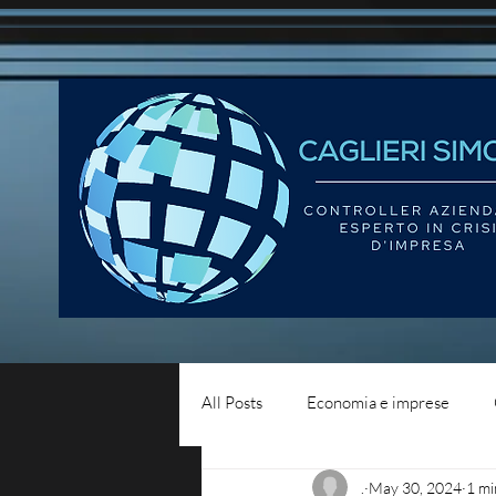
All Posts
Economia e imprese
.
May 30, 2024
1 mi
Diritto del lavoro
Blog - liqui