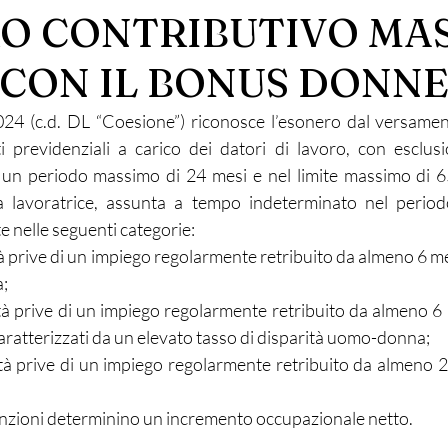
O CONTRIBUTIVO MA
 CON IL BONUS DONN
024 (c.d. DL “Coesione”) riconosce l’esonero dal versame
i previdenziali a carico dei datori di lavoro, con esclus
r un periodo massimo di 24 mesi e nel limite massimo di 6
a lavoratrice, assunta a tempo indeterminato nel perio
 nelle seguenti categorie:
tà prive di un impiego regolarmente retribuito da almeno 6 mes
a;
età prive di un impiego regolarmente retribuito da almeno 6 
caratterizzati da un elevato tasso di disparità uomo-donna;
età prive di un impiego regolarmente retribuito da almeno 
sunzioni determinino un incremento occupazionale netto.