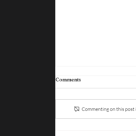
Comments
Commenting on this post is
SICUREZZA SUL LAVORO:
IN ARRIVO LE REGOLE PER