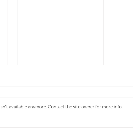
n't available anymore. Contact the site owner for more info.
ISA: IL “6” NON BASTA,
CON
CONTROLLI POSSIBILI
SOS