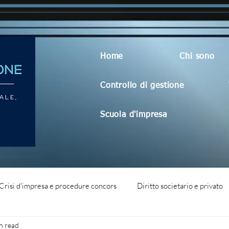
Home
Chi sono
Controllo di gestione
Scuola d'impresa
Crisi d'impresa e procedure concors
Diritto societario e privato
n read
dità aziendale
Blog generico