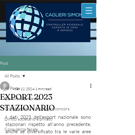
Post
All Posts
.
All Posts
Mar 12, 2024
1 min read
EXPORT 2023
Economia e imprese
STAZIONARIO
Crisi d'impresa e procedure concors
I dati 2023 dell'export nazionale sono 
Diritto societario e privato
stazionari rispetto all'anno precedente, 
Consulenza fiscale
anche se diversificato tra le varie aree 