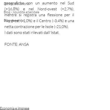
geografiche con un aumento nel Sud 
Diritto del lavoro
(+16,8%) e nel Nord-ovest (+2,7%), 
Blog - liquidità aziendale
mentre si registra una flessione per il 
Blog generico
Nord-est (-1,0%) e il Centro (-3,4%) e una 
netta contrazione per le Isole (-21,0%).
I dati sono stati rilevati dall'Istat.
FONTE: ANSA
Economia e imprese