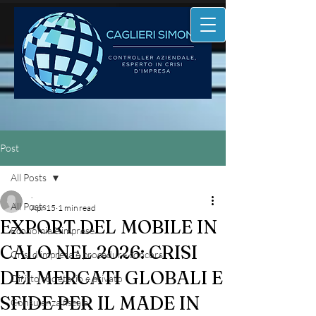
Post
All Posts
.
All Posts
Apr 15
1 min read
EXPORT DEL MOBILE IN
Economia e imprese
CALO NEL 2026: CRISI
Crisi d'impresa e procedure concors
DEI MERCATI GLOBALI E
Diritto societario e privato
SFIDE PER IL MADE IN
Consulenza fiscale