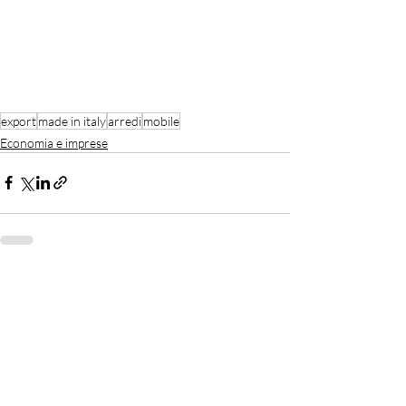
export
made in italy
arredi
mobile
Economia e imprese
Recent Posts
See All