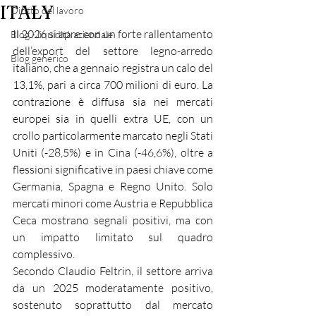
ITALY
Diritto del lavoro
Il 2026 si apre con un forte rallentamento 
Blog - liquidità aziendale
dell’export del settore legno-arredo 
Blog generico
italiano, che a gennaio registra un calo del 
13,1%, pari a circa 700 milioni di euro. La 
contrazione è diffusa sia nei mercati 
europei sia in quelli extra UE, con un 
crollo particolarmente marcato negli Stati 
Uniti (-28,5%) e in Cina (-46,6%), oltre a 
flessioni significative in paesi chiave come 
Germania, Spagna e Regno Unito. Solo 
mercati minori come Austria e Repubblica 
Ceca mostrano segnali positivi, ma con 
un impatto limitato sul quadro 
complessivo.
Secondo Claudio Feltrin, il settore arriva 
da un 2025 moderatamente positivo, 
sostenuto soprattutto dal mercato 