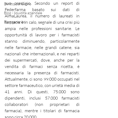
suo prestigio. Secondo un report di 
Diritto del lavoro
Federfarma basato sui dati di 
Blog - liquidità aziendale
AlmaLaurea, il numero di laureati in 
Blog generico
farmacia è in calo, segnale di una crisi più 
ampia nelle professioni sanitarie. Le 
opportunità di lavoro per i farmacisti 
stanno diminuendo, particolarmente 
nelle farmacie, nelle grandi catene, sia 
nazionali che internazionali, e nei reparti 
dei supermercati, dove, anche per la 
vendita di farmaci senza ricetta, è 
necessaria la presenza di farmacisti. 
Attualmente, ci sono 99.000 occupati nel 
settore farmaceutico, con un'età media di 
41 anni. Di questi, 75.000 sono 
dipendenti, inclusi 57.000 farmacisti 
collaboratori (non proprietari di 
farmacia), mentre i titolari di farmacia 
sono circa 20.000.