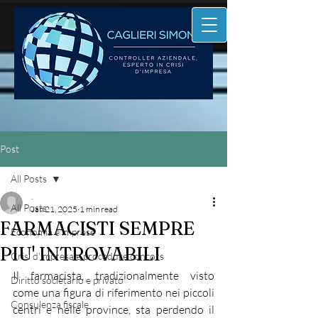
Post
All Posts
.
All Posts
Jan 21, 2025
1 min read
FARMACISTI SEMPRE
Economia e imprese
PIU' INTROVABILI
Crisi d'impresa e procedure concors
Il farmacista, tradizionalmente visto 
Diritto societario e privato
come una figura di riferimento nei piccoli 
Consulenza fiscale
centri e nelle province, sta perdendo il 