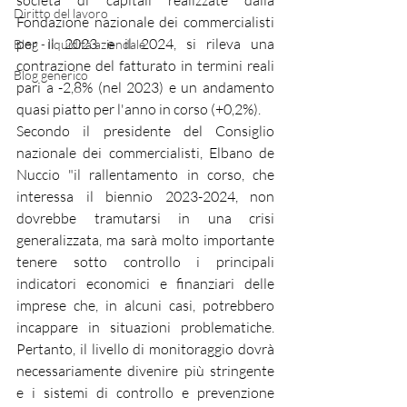
società di capitali
 realizzate dalla 
Diritto del lavoro
Fondazione nazionale dei
commercialisti
per il 2023 e il 2024, si rileva una 
Blog - liquidità aziendale
contrazione del fatturato in termini reali 
Blog generico
pari a -2,8% (nel 2023) e un andamento 
quasi piatto per l'anno in corso (+0,2%). 
Secondo il presidente del Consiglio 
nazionale dei commercialisti, 
Elbano de 
Nuccio
 "il rallentamento in corso, che 
interessa il biennio 2023-2024, non 
dovrebbe tramutarsi in una crisi 
generalizzata, ma sarà molto importante 
tenere sotto controllo i principali 
indicatori economici e finanziari delle 
imprese che, in alcuni casi, potrebbero 
incappare in situazioni problematiche. 
Pertanto, il livello di monitoraggio dovrà 
necessariamente divenire più stringente 
e i sistemi di controllo e prevenzione 