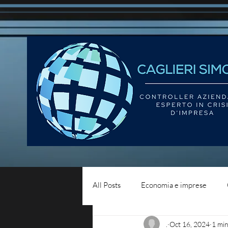
All Posts
Economia e imprese
.
Oct 16, 2024
1 min
Diritto del lavoro
Blog - liqui