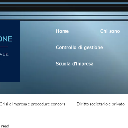
Home
Chi sono
Controllo di gestione
Scuola d'impresa
Crisi d'impresa e procedure concors
Diritto societario e privato
 read
dità aziendale
Blog generico