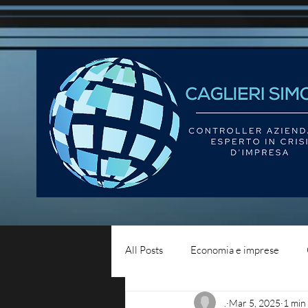
All Posts
Economia e imprese
.
Mar 5, 2025
1 min
Diritto del lavoro
Blog - liqui