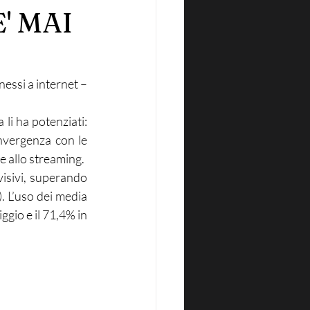
' MAI
nessi a internet – 
li ha potenziati: 
nvergenza con le 
ie allo streaming.
visivi, superando 
. L’uso dei media 
ggio e il 71,4% in 