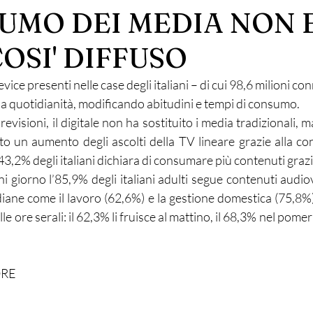
UMO DEI MEDIA NON E
OSI' DIFFUSO
ice presenti nelle case degli italiani – di cui 98,6 milioni con
a quotidianità, modificando abitudini e tempi di consumo.
visioni, il digitale non ha sostituito i media tradizionali, ma 
ato un aumento degli ascolti della TV lineare grazie alla co
l 43,2% degli italiani dichiara di consumare più contenuti graz
i giorno l’85,9% degli italiani adulti segue contenuti audio
diane come il lavoro (62,6%) e la gestione domestica (75,8%)
le ore serali: il 62,3% li fruisce al mattino, il 68,3% nel pomeri
ORE