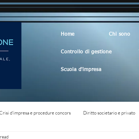
Home
Chi sono
Controllo di gestione
Scuola d'impresa
Crisi d'impresa e procedure concors
Diritto societario e privato
 read
dità aziendale
Blog generico