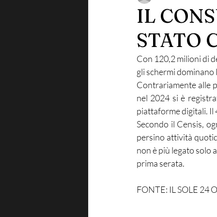
IL CONS
STATO C
Con 120,2 milioni di dev
gli schermi dominano l
Contrariamente alle pre
nel 2024 si è registr
piattaforme digitali. I
Secondo il Censis, ogn
persino attività quoti
non è più legato solo al
prima serata. 
FONTE: IL SOLE 24 