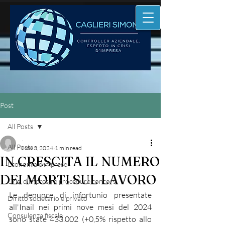
Post
All Posts
.
All Posts
Nov 3, 2024
1 min read
IN CRESCITA IL NUMERO
Economia e imprese
DEI MORTI SUL LAVORO
Crisi d'impresa e procedure concors
Le denunce di infortunio presentate 
Diritto societario e privato
all'Inail nei primi nove mesi del 2024 
Consulenza fiscale
sono state 433.002 (+0,5% rispetto allo 