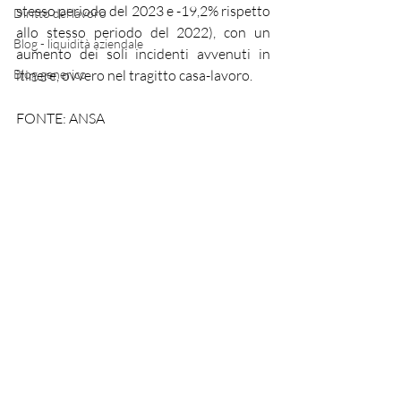
stesso periodo del 2023 e -19,2% rispetto 
Diritto del lavoro
allo stesso periodo del 2022), con un 
Blog - liquidità aziendale
aumento dei soli incidenti avvenuti in 
Blog generico
itinere, ovvero nel tragitto casa-lavoro.
FONTE: ANSA