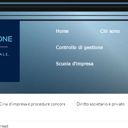
Home
Chi sono
Controllo di gestione
Scuola d'impresa
Crisi d'impresa e procedure concors
Diritto societario e privato
 read
dità aziendale
Blog generico