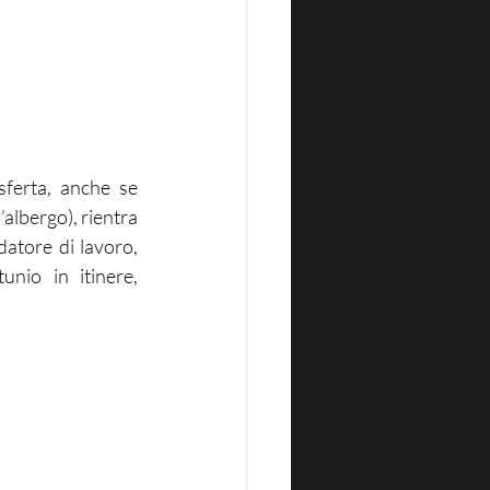
ferta, anche se 
albergo), rientra 
datore di lavoro, 
nio in itinere, 