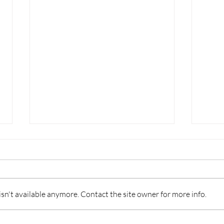
n't available anymore. Contact the site owner for more info.
ISA: IL “6” NON BASTA,
CON