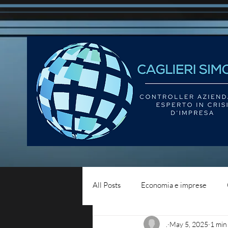
All Posts
Economia e imprese
.
May 5, 2025
1 min
Diritto del lavoro
Blog - liqui