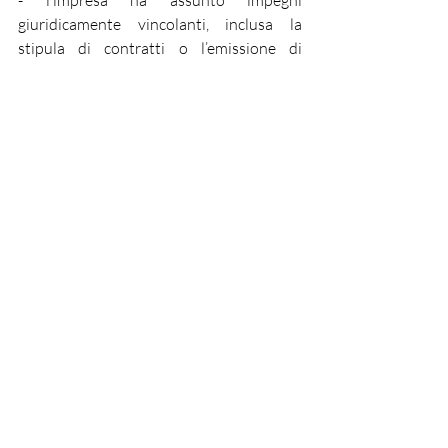
- l’impresa ha assunto impegni 
giuridicamente vincolanti, inclusa la 
stipula di contratti o l’emissione di 
conferme d’ordine, atti a ordinare 
macchinari, attrezzature, impianti, 
software o qualsiasi altro impegno che 
renda irreversibile il programma, a 
seconda di quale condizione si verifichi 
prima;
- sono state emesse fatture relative a uno 
o più beni che compongono il 
programma;
- sono stati effettuati pagamenti, anche in 
acconto, relativi a uno o più beni che 
compongono il programma 
d’investimento.
Altro termine riguarda l’
ultimazione degli 
investimenti
, cioè entro 12 mesi dalla 
data di stipula del contratto di 