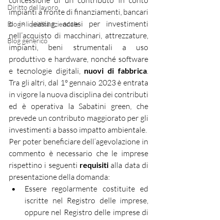
concessione di un contributo in conto 
Diritto del lavoro
impianti a fronte di finanziamenti, bancari 
o in leasing, accesi per investimenti 
Blog - liquidità aziendale
nell’acquisto di macchinari, attrezzature, 
Blog generico
impianti, beni strumentali a uso 
produttivo e hardware, nonché software 
e tecnologie digitali, 
nuovi di fabbrica
. 
Tra gli altri, dal 1° gennaio 2023 è entrata 
in vigore la nuova disciplina dei contributi 
ed è operativa la Sabatini green, che 
prevede un contributo maggiorato per gli 
investimenti a basso impatto ambientale.
Per poter beneficiare dell’agevolazione in 
commento è necessario che le imprese 
rispettino i seguenti 
requisiti 
alla data di 
presentazione della domanda:
Essere regolarmente costituite ed 
iscritte nel Registro delle imprese, 
oppure nel Registro delle imprese di 