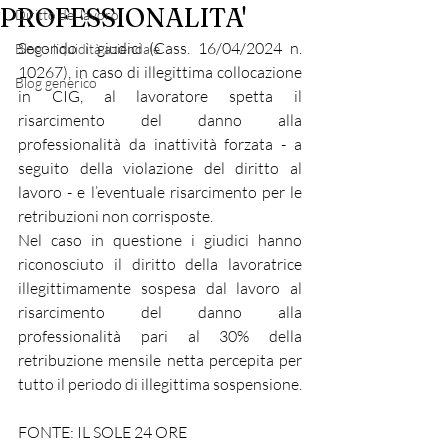
PROFESSIONALITA'
Diritto del lavoro
Secondo i giudici (Cass. 16/04/2024 n. 
Blog - liquidità aziendale
10267), in caso di illegittima collocazione 
Blog generico
in CIG, al lavoratore spetta il 
risarcimento del danno alla 
professionalità da inattività forzata - a 
seguito della violazione del diritto al 
lavoro - e l’eventuale risarcimento per le 
retribuzioni non corrisposte.
Nel caso in questione i giudici hanno 
riconosciuto il diritto della lavoratrice 
illegittimamente sospesa dal lavoro al 
risarcimento del danno alla 
professionalità pari al 30% della 
retribuzione mensile netta percepita per 
tutto il periodo di illegittima sospensione.
FONTE: IL SOLE 24 ORE