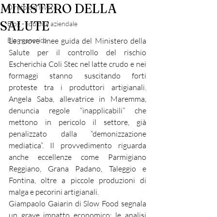
MINISTERO DELLA
Diritto del lavoro
SALUTE
Blog - liquidità aziendale
Blog generico
Le nuove linee guida del Ministero della 
Salute per il controllo del rischio 
Escherichia Coli Stec nel latte crudo e nei 
formaggi stanno suscitando forti 
proteste tra i produttori artigianali. 
Angela Saba, allevatrice in Maremma, 
denuncia regole “inapplicabili” che 
mettono in pericolo il settore, già 
penalizzato dalla “demonizzazione 
mediatica”. Il provvedimento riguarda 
anche eccellenze come Parmigiano 
Reggiano, Grana Padano, Taleggio e 
Fontina, oltre a piccole produzioni di 
malga e pecorini artigianali.
Giampaolo Gaiarin di Slow Food segnala 
un grave impatto economico: le analisi 