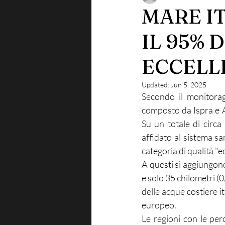
MARE I
IL 95% 
ECCELL
Updated:
Jun 5, 2025
Secondo il monitorag
composto da Ispra e Ar
Su un totale di circa 
affidato al sistema san
categoria di qualità "e
A questi si aggiungono
e solo 35 chilometri (0
delle acque costiere it
europeo.
Le regioni con le perc