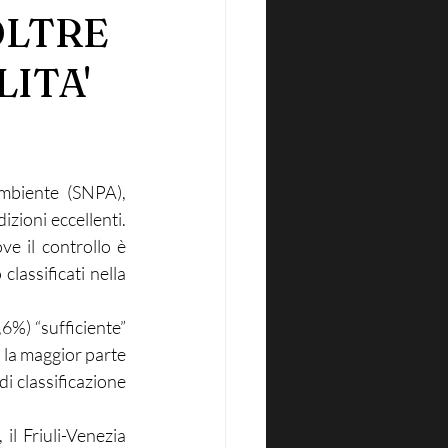
OLTRE
LITA'
mbiente (SNPA), 
zioni eccellenti. 
ve il controllo è 
lassificati nella 
6%) “sufficiente” 
 la maggior parte 
i classificazione 
il Friuli-Venezia 