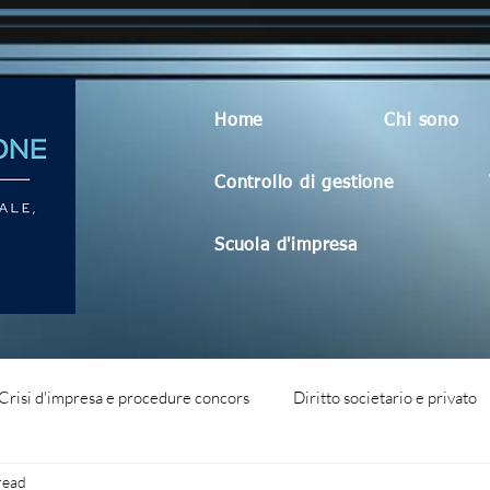
Home
Chi sono
Controllo di gestione
Scuola d'impresa
Crisi d'impresa e procedure concors
Diritto societario e privato
read
dità aziendale
Blog generico