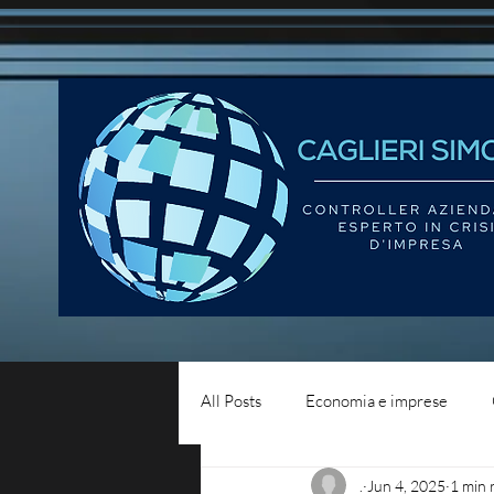
All Posts
Economia e imprese
.
Jun 4, 2025
1 min 
Diritto del lavoro
Blog - liqui