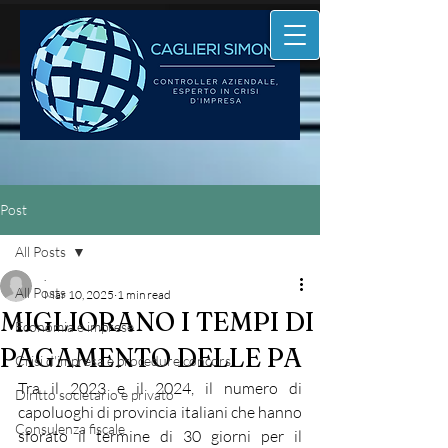
Post
All Posts
.
All Posts
Mar 10, 2025
1 min read
MIGLIORANO I TEMPI DI
Economia e imprese
PAGAMENTO DELLE PA
Crisi d'impresa e procedure concors
Tra il 2023 e il 2024, il numero di 
Diritto societario e privato
capoluoghi di provincia italiani che hanno 
Consulenza fiscale
sforato il termine di 30 giorni per il 