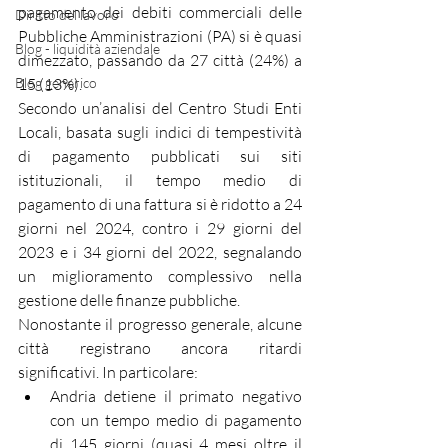
pagamento dei debiti commerciali delle 
Diritto del lavoro
Pubbliche Amministrazioni (PA) si è quasi 
Blog - liquidità aziendale
dimezzato, passando da 27 città (24%) a 
Blog generico
15 (13%).
Secondo un’analisi del Centro Studi Enti 
Locali, basata sugli indici di tempestività 
di pagamento pubblicati sui siti 
istituzionali, il tempo medio di 
pagamento di una fattura si è ridotto a 24 
giorni nel 2024, contro i 29 giorni del 
2023 e i 34 giorni del 2022, segnalando 
un miglioramento complessivo nella 
gestione delle finanze pubbliche.
Nonostante il progresso generale, alcune 
città registrano ancora ritardi 
significativi. In particolare:
Andria detiene il primato negativo 
con un tempo medio di pagamento 
di 145 giorni (quasi 4 mesi oltre il 