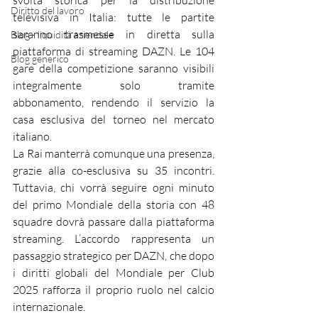
svolta storica per la distribuzione 
Diritto del lavoro
televisiva in Italia: tutte le partite 
saranno trasmesse in diretta sulla 
Blog - liquidità aziendale
piattaforma di streaming DAZN. Le 104 
Blog generico
gare della competizione saranno visibili 
integralmente solo tramite 
abbonamento, rendendo il servizio la 
casa esclusiva del torneo nel mercato 
italiano.
La Rai manterrà comunque una presenza, 
grazie alla co-esclusiva su 35 incontri. 
Tuttavia, chi vorrà seguire ogni minuto 
del primo Mondiale della storia con 48 
squadre dovrà passare dalla piattaforma 
streaming. L’accordo rappresenta un 
passaggio strategico per DAZN, che dopo 
i diritti globali del Mondiale per Club 
2025 rafforza il proprio ruolo nel calcio 
internazionale.