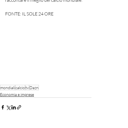
raccontare il meglio del calcio mondiale.
FONTE: IL SOLE 24 ORE
mondiali
calcio
tv
Dazn
Economia e imprese