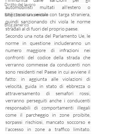
l'
immunità dalle sanzioni
 per gli 
Diritto del lavoro
automobilisti multati all'estero o 
utilizzano un veicolo con targa straniera, 
Blog - liquidità aziendale
quindi sanzionando chi viola le norme 
Blog generico
stradali al di fuori del proprio paese. 
Secondo una nota del Parlamento Ue, le 
norme in questione includeranno un 
numero maggiore di 
infrazioni
 nei 
confronti del codice della strada che 
verranno commesse da conducenti non 
sono residenti nel Paese in cui avviene il 
fatto: in aggiunta alle violazioni di 
velocità, guida in stato di ebbrezza o 
attraversamento di semafori rossi, 
verranno perseguiti anche i conducenti 
responsabili di comportamenti illegali 
come il 
parcheggio
 in zone proibite, 
sorpassi rischiosi, mancato soccorso e 
l'accesso in zone a traffico limitato. 