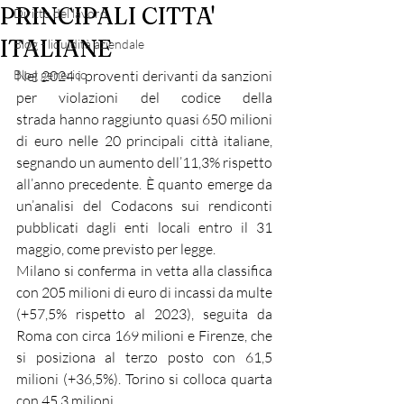
PRINCIPALI CITTA'
Diritto del lavoro
ITALIANE
Blog - liquidità aziendale
Blog generico
Nel 2024 i proventi derivanti da sanzioni 
per violazioni del codice della 
strada hanno raggiunto quasi 650 milioni 
di euro nelle 20 principali città italiane, 
segnando un aumento dell’11,3% rispetto 
all’anno precedente. È quanto emerge da 
un’analisi del Codacons sui rendiconti 
pubblicati dagli enti locali entro il 31 
maggio, come previsto per legge.
Milano si conferma in vetta alla classifica 
con 205 milioni di euro di incassi da multe 
(+57,5% rispetto al 2023), seguita da 
Roma con circa 169 milioni e Firenze, che 
si posiziona al terzo posto con 61,5 
milioni (+36,5%). Torino si colloca quarta 
con 45,3 milioni.