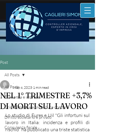
Post
All Posts
.
All Posts
May 4, 2023
1 min read
NEL 1° TRIMESTRE +3,7%
Economia e imprese
DI MORTI SUL LAVORO
Crisi d'impresa e procedure concors
Lo studio di Eures e Uil "Gli infortuni sul 
Diritto societario e privato
lavoro in Italia: incidenza e profili di 
Consulenza fiscale
rischio" ha pubblicato una triste statistica 