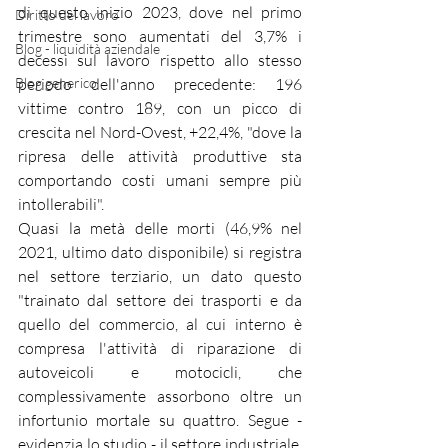
di questo inizio 2023, dove nel primo 
Diritto del lavoro
trimestre sono aumentati del 3,7% i 
Blog - liquidità aziendale
decessi sul lavoro rispetto allo stesso 
Blog generico
periodo dell'anno precedente: 196 
vittime contro 189, con un picco di 
crescita nel Nord-Ovest, +22,4%, "dove la 
ripresa delle attività produttive sta 
comportando costi umani sempre più 
intollerabili".
Quasi la metà delle morti (46,9% nel 
2021, ultimo dato disponibile) si registra 
nel settore terziario, un dato questo 
"trainato dal settore dei trasporti e da 
quello del commercio, al cui interno è 
compresa l'attività di riparazione di 
autoveicoli e motocicli, che 
complessivamente assorbono oltre un 
infortunio mortale su quattro. Segue - 
evidenzia lo studio - il settore industriale, 