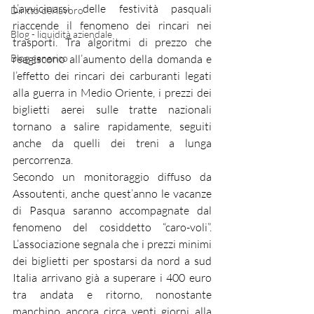
L’avvicinarsi delle festività pasquali 
Diritto del lavoro
riaccende il fenomeno dei rincari nei 
Blog - liquidità aziendale
trasporti. Tra algoritmi di prezzo che 
Blog generico
reagiscono all’aumento della domanda e 
l’effetto dei rincari dei carburanti legati 
alla guerra in Medio Oriente, i prezzi dei 
biglietti aerei sulle tratte nazionali 
tornano a salire rapidamente, seguiti 
anche da quelli dei treni a lunga 
percorrenza.
Secondo un monitoraggio diffuso da 
Assoutenti, anche quest’anno le vacanze 
di Pasqua saranno accompagnate dal 
fenomeno del cosiddetto “caro-voli”. 
L’associazione segnala che i prezzi minimi 
dei biglietti per spostarsi da nord a sud 
Italia arrivano già a superare i 400 euro 
tra andata e ritorno, nonostante 
manchino ancora circa venti giorni alla 