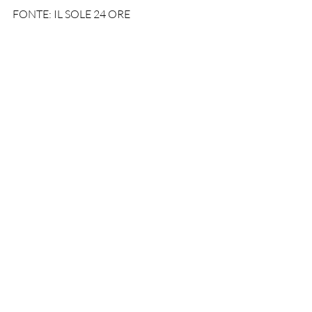
FONTE: IL SOLE 24 ORE
vacanze
pasqua
Aerei
Economia e imprese
Recent Posts
See All