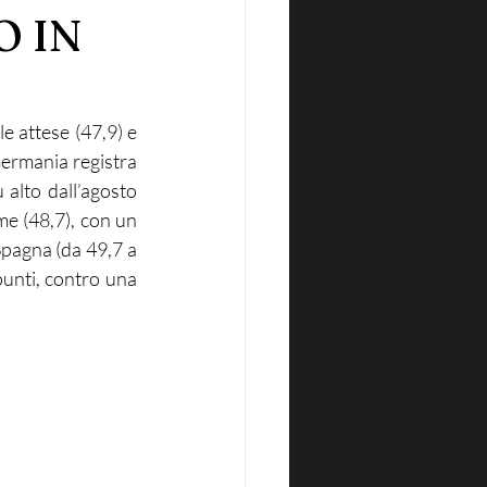
O IN
e attese (47,9) e 
ermania registra 
alto dall’agosto 
me (48,7), con un 
pagna (da 49,7 a 
punti, contro una 