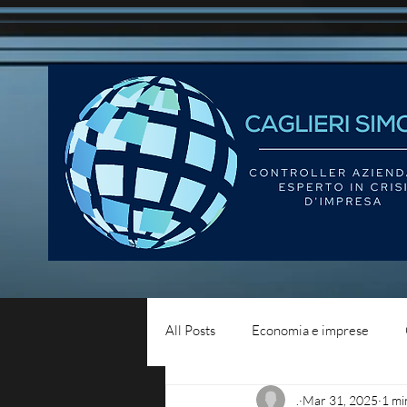
All Posts
Economia e imprese
.
Mar 31, 2025
1 mi
Diritto del lavoro
Blog - liqui