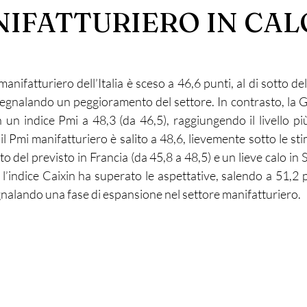
NIFATTURIERO IN CAL
anifatturiero dell’Italia è sceso a 46,6 punti, al di sotto dell
 segnalando un peggioramento del settore. In contrasto, la G
un indice Pmi a 48,3 (da 46,5), raggiungendo il livello più 
l Pmi manifatturiero è salito a 48,6, lievemente sotto le sti
el previsto in Francia (da 45,8 a 48,5) e un lieve calo in S
, l’indice Caixin ha superato le aspettative, salendo a 51,2 
gnalando una fase di espansione nel settore manifatturiero.