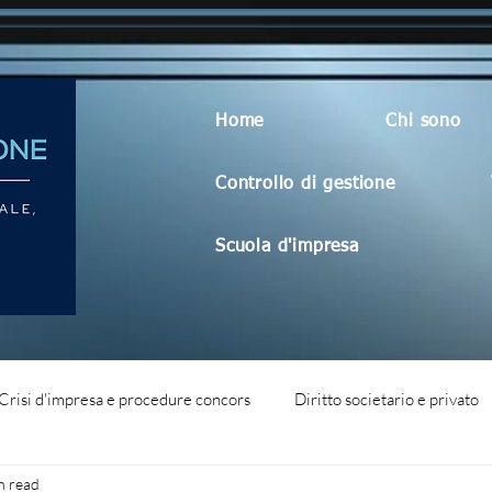
Home
Chi sono
Controllo di gestione
Scuola d'impresa
Crisi d'impresa e procedure concors
Diritto societario e privato
n read
dità aziendale
Blog generico