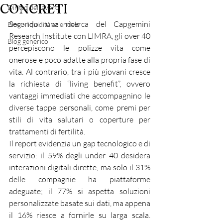
CONCRETI
Diritto del lavoro
Secondo una ricerca del Capgemini 
Blog - liquidità aziendale
Research Institute con LIMRA, gli over 40 
Blog generico
percepiscono le polizze vita come 
onerose e poco adatte alla propria fase di 
vita. Al contrario, tra i più giovani cresce 
la richiesta di “living benefit”, ovvero 
vantaggi immediati che accompagnino le 
diverse tappe personali, come premi per 
stili di vita salutari o coperture per 
trattamenti di fertilità.
Il report evidenzia un gap tecnologico e di 
servizio: il 59% degli under 40 desidera 
interazioni digitali dirette, ma solo il 31% 
delle compagnie ha piattaforme 
adeguate; il 77% si aspetta soluzioni 
personalizzate basate sui dati, ma appena 
il 16% riesce a fornirle su larga scala. 