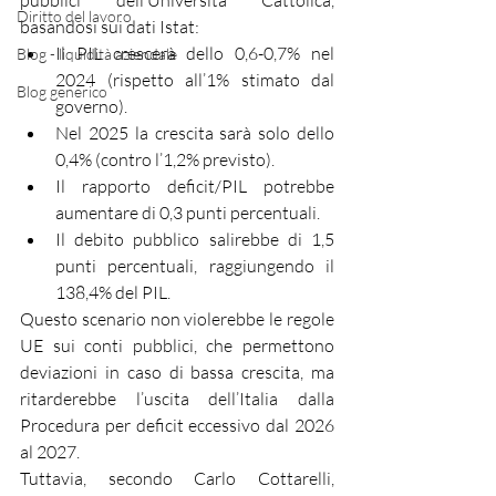
pubblici dell’Università Cattolica, 
Diritto del lavoro
basandosi sui dati Istat:
Il PIL crescerà dello 0,6-0,7% nel 
Blog - liquidità aziendale
2024 (rispetto all’1% stimato dal 
Blog generico
governo).
Nel 2025 la crescita sarà solo dello 
0,4% (contro l’1,2% previsto).
Il rapporto deficit/PIL potrebbe 
aumentare di 0,3 punti percentuali.
Il debito pubblico salirebbe di 1,5 
punti percentuali, raggiungendo il 
138,4% del PIL.
Questo scenario non violerebbe le regole 
UE sui conti pubblici, che permettono 
deviazioni in caso di bassa crescita, ma 
ritarderebbe l’uscita dell’Italia dalla 
Procedura per deficit eccessivo dal 2026 
al 2027.
Tuttavia, secondo Carlo Cottarelli, 