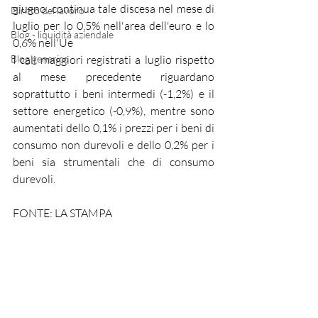
giugno, continua tale discesa nel mese di 
Diritto del lavoro
luglio per lo 0,5% nell'area dell'euro e lo 
Blog - liquidità aziendale
0,6% nell'Ue
Blog generico
I cali maggiori registrati a luglio rispetto 
al mese precedente riguardano 
soprattutto i beni intermedi (-1,2%) e il 
settore energetico (-0,9%), mentre sono 
aumentati dello 0,1% i prezzi per i beni di 
consumo non durevoli e dello 0,2% per i 
beni sia strumentali che di consumo 
durevoli.
FONTE: LA STAMPA