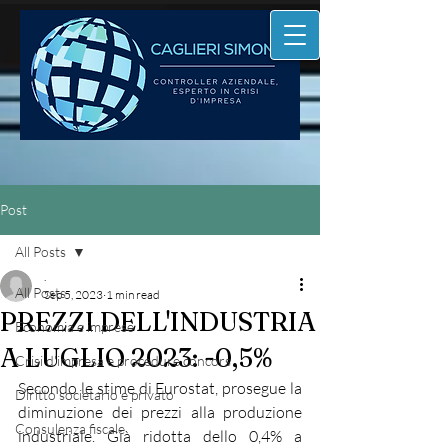
Post
All Posts
.
All Posts
Sep 5, 2023
1 min read
PREZZI DELL'INDUSTRIA
Economia e imprese
A LUGLIO 2023: -0,5%
Crisi d'impresa e procedure concors
Secondo le stime di Eurostat, prosegue la 
Diritto societario e privato
diminuzione dei prezzi alla produzione 
Consulenza fiscale
industriale. Già ridotta dello 0,4% a 