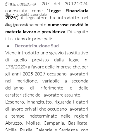
Con legge n. 207 del 30.12.2024, 
Diritto del lavoro
conosciuta come “
Legge Finanziaria 
Blog - liquidità aziendale
2025”,
 il legislatore ha introdotto nel 
Blog generico
nostro ordinamento 
numerose novità in 
materia lavoro e previdenza
. Di seguito 
illustriamo le principali:
Decontribuzione Sud
Viene introdotto uno sgravio (sostitutivo 
di quello previsto dalla legge n. 
178/2020) a favore delle imprese che, per 
gli anni 2025-2029 occupano lavoratori 
nel meridione, variabile a seconda 
dell’anno di riferimento e delle 
caratteristiche del lavoratore assunto.
L’esonero, innanzitutto, riguarda i datori 
di lavoro privati che occupano lavoratori 
a tempo indeterminato nelle regioni 
Abruzzo, Molise, Campania, Basilicata, 
Sicilia, Puglia, Calabria e Sardegna, con 