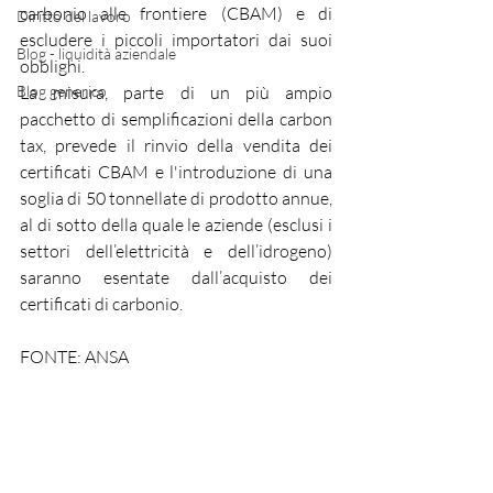
carbonio alle frontiere (CBAM) e di 
Diritto del lavoro
escludere i piccoli importatori dai suoi 
Blog - liquidità aziendale
obblighi.
Blog generico
La misura, parte di un più ampio 
pacchetto di semplificazioni della carbon 
tax, prevede il rinvio della vendita dei 
certificati CBAM e l'introduzione di una 
soglia di 50 tonnellate di prodotto annue, 
al di sotto della quale le aziende (esclusi i 
settori dell’elettricità e dell’idrogeno) 
saranno esentate dall’acquisto dei 
certificati di carbonio.
FONTE: ANSA