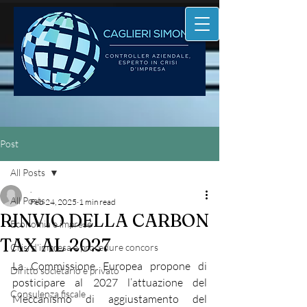
Post
All Posts
.
All Posts
Feb 24, 2025
1 min read
RINVIO DELLA CARBON
Economia e imprese
TAX AL 2027
Crisi d'impresa e procedure concors
La Commissione Europea propone di 
Diritto societario e privato
posticipare al 2027 l’attuazione del 
Consulenza fiscale
Meccanismo di aggiustamento del 