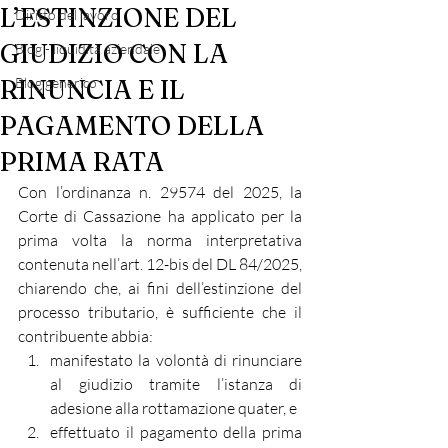
L’ESTINZIONE DEL
Diritto del lavoro
GIUDIZIO CON LA
Blog - liquidità aziendale
RINUNCIA E IL
Blog generico
PAGAMENTO DELLA
PRIMA RATA
Con l’ordinanza n. 29574 del 2025, la 
Corte di Cassazione ha applicato per la 
prima volta la norma interpretativa 
contenuta nell’art. 12-bis del DL 84/2025, 
chiarendo che, ai fini dell’estinzione del 
processo tributario, è sufficiente che il 
contribuente abbia:
manifestato la volontà di rinunciare 
al giudizio tramite l’istanza di 
adesione alla rottamazione quater, e
effettuato il pagamento della prima 