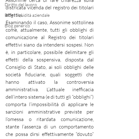
Assonime cerca di fare chiarezza sulla 
Diritto del lavoro
districata vicenda del registro dei titolari 
effettivi.
Blog - liquidità aziendale
Esaminando il caso, Assonime sottolinea 
Blog generico
come, attualmente, tutti gli obblighi di 
comunicazione al Registro dei titolari 
effettivi siano da intendersi sospesi. Non 
è, in particolare, possibile delimitare gli 
effetti della sospensiva, disposta dal 
Consiglio di Stato, ai soli obblighi delle 
società fiduciarie, quali soggetti che 
hanno attivato la controversia 
amministrativa. L’attuale inefficacia 
dell’intero sistema (e di tutti gli “obblighi”) 
comporta l’impossibilità di applicare le 
sanzioni amministrative previste per 
l’omessa o ritardata comunicazione, 
stante l’assenza di un comportamento 
che possa dirsi effettivamente “dovuto” 