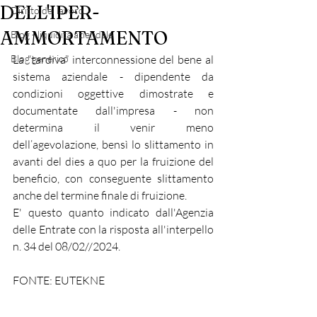
DELL'IPER-
Diritto del lavoro
AMMORTAMENTO
Blog - liquidità aziendale
Blog generico
La “tardiva” interconnessione del bene al 
sistema aziendale - dipendente da 
condizioni oggettive dimostrate e 
documentate dall'impresa - non 
determina il venir meno 
dell’agevolazione, bensì lo slittamento in 
avanti del dies a quo per la fruizione del 
beneficio, con conseguente slittamento 
anche del termine finale di fruizione. 
E' questo quanto indicato dall'Agenzia 
delle Entrate con la risposta all'interpello 
n. 34 del 08/02//2024. 
FONTE: EUTEKNE