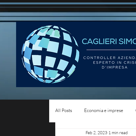
All Posts
Economia e imprese
Feb 2, 2023
1 min read
Diritto del lavoro
Blog - liqui