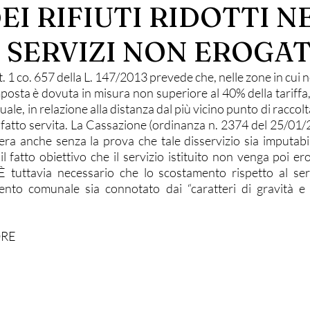
EI RIFIUTI RIDOTTI N
 SERVIZI NON EROGAT
rt. 1 co. 657 della L. 147/2013 prevede che, nelle zone in cui n
'imposta è dovuta in misura non superiore al 40% della tariffa
le, in relazione alla distanza dal più vicino punto di raccolta
 fatto servita. La Cassazione (ordinanza n. 2374 del 25/01/2
era anche senza la prova che tale disservizio sia imputabi
l fatto obiettivo che il servizio istituito non venga poi er
 È tuttavia necessario che lo scostamento rispetto al serv
ento comunale sia connotato dai “caratteri di gravità e
ORE