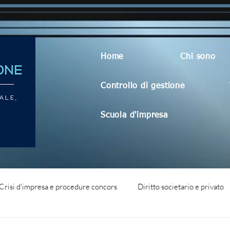
Home
Chi sono
Controllo di gestione
Scuola d'impresa
Crisi d'impresa e procedure concors
Diritto societario e privato
dità aziendale
Blog generico