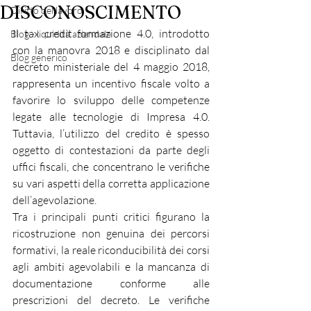
DISCONOSCIMENTO
Diritto del lavoro
Il tax credit formazione 4.0, introdotto 
Blog - liquidità aziendale
con la manovra 2018 e disciplinato dal 
Blog generico
decreto ministeriale del 4 maggio 2018, 
rappresenta un incentivo fiscale volto a 
favorire lo sviluppo delle competenze 
legate alle tecnologie di Impresa 4.0. 
Tuttavia, l’utilizzo del credito è spesso 
oggetto di contestazioni da parte degli 
uffici fiscali, che concentrano le verifiche 
su vari aspetti della corretta applicazione 
dell’agevolazione.
Tra i principali punti critici figurano la 
ricostruzione non genuina dei percorsi 
formativi, la reale riconducibilità dei corsi 
agli ambiti agevolabili e la mancanza di 
documentazione conforme alle 
prescrizioni del decreto. Le verifiche 