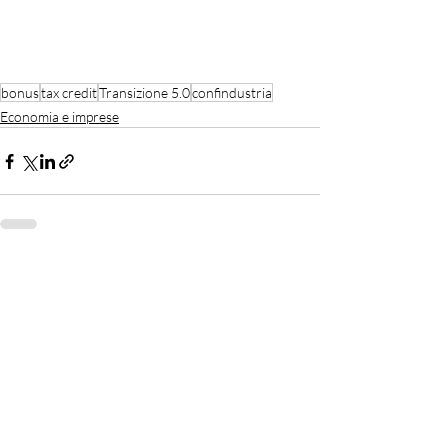
bonus
tax credit
Transizione 5.0
confindustria
Economia e imprese
Recent Posts
See All