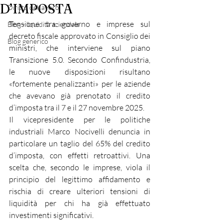
D’IMPOSTA
Diritto del lavoro
Tensione tra governo e imprese sul 
Blog - liquidità aziendale
decreto fiscale approvato in Consiglio dei 
Blog generico
ministri, che interviene sul piano 
Transizione 5.0. Secondo Confindustria, 
le nuove disposizioni risultano 
«fortemente penalizzanti» per le aziende 
che avevano già prenotato il credito 
d’imposta tra il 7 e il 27 novembre 2025.
Il vicepresidente per le politiche 
industriali Marco Nocivelli denuncia in 
particolare un taglio del 65% del credito 
d’imposta, con effetti retroattivi. Una 
scelta che, secondo le imprese, viola il 
principio del legittimo affidamento e 
rischia di creare ulteriori tensioni di 
liquidità per chi ha già effettuato 
investimenti significativi.