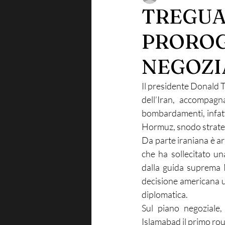
TREGUA
PROROG
NEGOZI
Il presidente Donald 
dell’Iran, accompagn
bombardamenti, infatti
Hormuz, snodo strateg
Da parte iraniana è ar
che ha sollecitato un
dalla guida suprema M
decisione americana un
diplomatica.
Sul piano negoziale,
Islamabad il primo rou