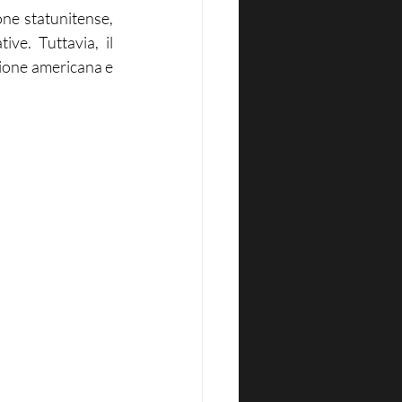
ne statunitense, 
e. Tuttavia, il 
one americana e 