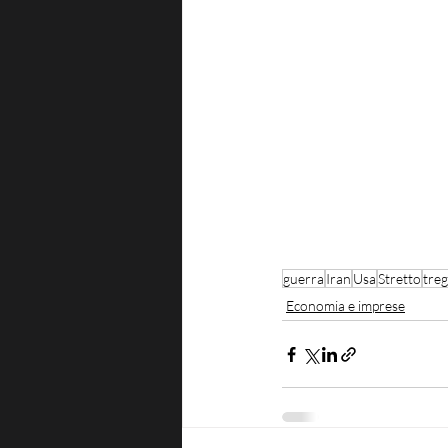
guerra
Iran
Usa
Stretto
tre
Economia e imprese