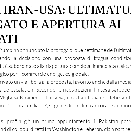
 IRAN-USA: ULTIMAT
ATO E APERTURA AI
ATI
Trump ha annunciato la proroga di due settimane dell’ultimat
ando la decisione con una proposta di tregua condizion
, è subordinato alla riapertura completa, immediata e sicura
ico per il commercio energetico globale.
rivato un via libera alla proposta, favorito anche dalla media
a de-escalation. Secondo le ricostruzioni, l’intesa sarebbe
ojtaba Khamenei. Tuttavia, i media ufficiali di Teheran h
a “ritirata umiliante”, segnale di un clima ancora teso nono
 si profila già un primo appuntamento: il Pakistan potr
nd di colloqui diretti tra Washington e Teheran, già a partire