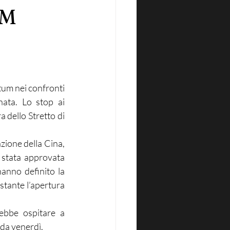
UM
um nei confronti 
ata. Lo stop ai 
 dello Stretto di 
zione della Cina, 
 stata approvata 
anno definito la 
stante l’apertura 
ebbe ospitare a 
 da venerdì.