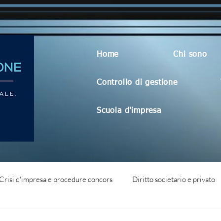
Home
Chi sono
Controllo di gestione
Scuola d'impresa
Crisi d'impresa e procedure concors
Diritto societario e privato
dità aziendale
Blog generico